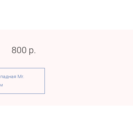
800
р.
ападная Mr.
см