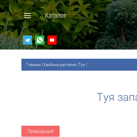
Каталог
Главная
/
Хвойные растения
/
Туи
/
Туя зап
Предыдущий