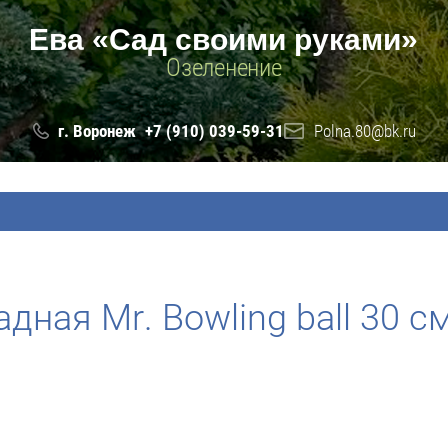
Ева «Сад своими руками»
Озеленение
Polna.80@bk.ru
г. Воронеж
+7 (910) 039-59-31
адная Mr. Bowling ball 30 см