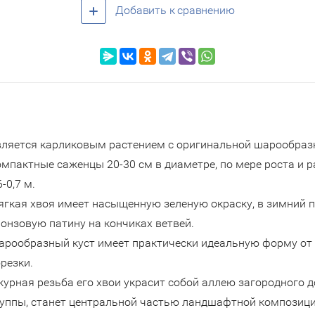
Добавить к сравнению
вляется карликовым растением с оригинальной шарообраз
мпактные саженцы 20-30 см в диаметре, по мере роста и р
6-0,7 м.
гкая хвоя имеет насыщенную зеленую окраску, в зимний п
онзовую патину на кончиках ветвей.
рообразный куст имеет практически идеальную форму от 
резки.
урная резьба его хвои украсит собой аллею загородного 
уппы, станет центральной частью ландшафтной композици