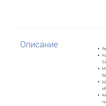
Описание
Я
Ко
0,
Мя
бр
Ша
об
Аж
гр